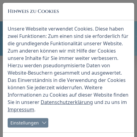
Skip to main navigation
Zum Hauptinhalt springen
Skip to page footer
Hinweis zu Cookies
Unsere Webseite verwendet Cookies. Diese haben
zwei Funktionen: Zum einen sind sie erforderlich für
die grundlegende Funktionalität unserer Website.
Zum anderen können wir mit Hilfe der Cookies
unsere Inhalte für Sie immer weiter verbessern.
Hierzu werden pseudonymisierte Daten von
Basic Linie Reinigung
Website-Besuchern gesammelt und ausgewertet.
Das Einverständnis in die Verwendung der Cookies
können Sie jederzeit widerrufen. Weitere
Informationen zu Cookies auf dieser Website finden
Sie in unserer
Datenschutzerklärung
und zu uns im
Professionelle Reinigung für
Impressum
.
alle Hauttypen
Einstellungen
Diese Pflegelinie bietet eine effiziente und
milde Reinigung für Ihre Haut. Mit