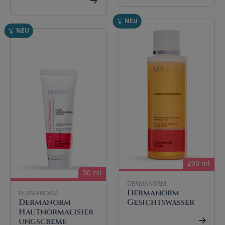
NEU
NEU
200 ml
50 ml
DERMANORM
Dermanorm
DERMANORM
Dermanorm
Gesichtswasser
Hautnormalisier
ungscreme