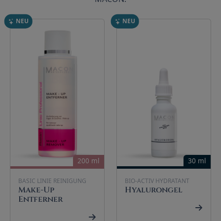
NEU
NEU
200 ml
30 ml
BASIC LINIE REINIGUNG
BIO-ACTIV HYDRATANT
Make-Up
Hyalurongel
Entferner