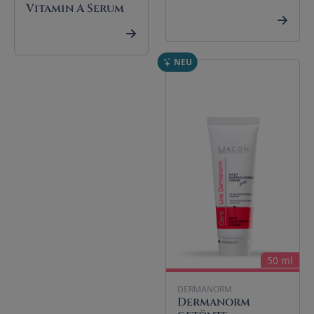
Vitamin A Serum
NEU
50 ml
DERMANORM
Dermanorm