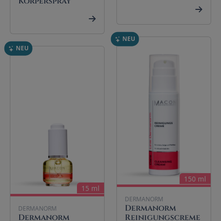
Körperspray
NEU
NEU
150 ml
15 ml
DERMANORM
Dermanorm
DERMANORM
Dermanorm
Reinigungscreme